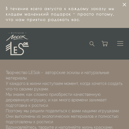
В течение всего августа к каждому заказу мы
кладем маленький подарок - просто потому,
что нам приятно радовать вас.
Творчество LESok - авторские эскизы и натуральные
материалы.
​У каждого в жизни наступаем момент, когда хочется создать
что-то своими руками.
Мы знаем, как сложно приобрести качественную
деревянную игрушку, и как много времени занимает
подготовка к росписи.
​Поэтому мы решили поделиться с вами нашими игрушками.
Они выполнены из экологических материалов и полностью
подготовлены к росписи.
​Вдохновляйтесь, творите и наполняйте жизнь красками
.