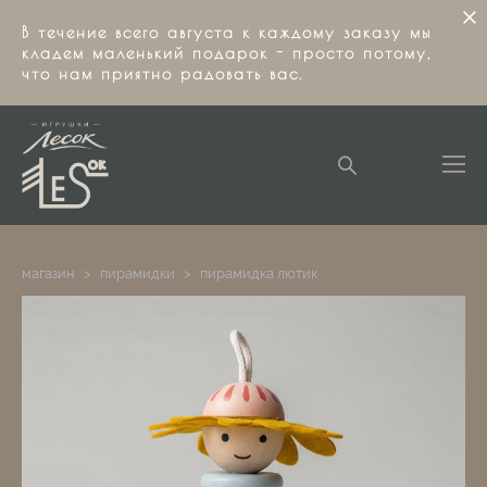
В течение всего августа к каждому заказу мы
кладем маленький подарок - просто потому,
что нам приятно радовать вас.
магазин
>
пирамидки
>
пирамидка лютик